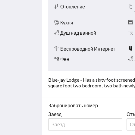
Отопление
Кухня
Душ над ванной
Беспроводной Интернет
Фен
Blue-jay Lodge - Has a sixty foot screened 
square foot two bedroom , two bath newly
Забронировать номер
Заезд
Отъ