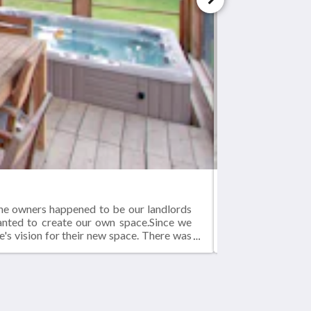
BLUE-JAY
The owners happened to be our landlords
Blue-jay Lodge - 
wanted to create our own space.Since we
1000 square foot
e's vision for their new space. There was
 new home in our converted structure.The
ces.As you can see from the pictures, it
Социальные сети