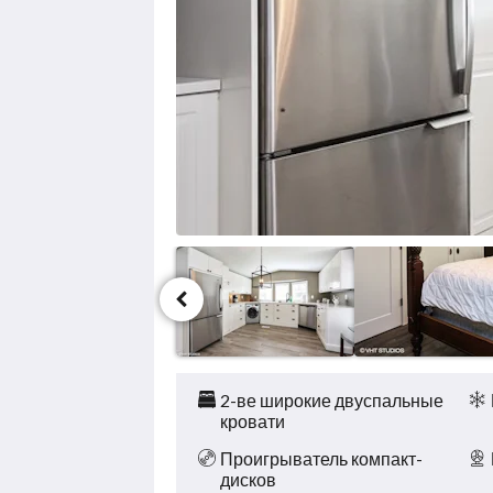
Назад.
Удобства
и услуги
2-ве широкие двуспальные
кровати
Проигрыватель компакт-
дисков