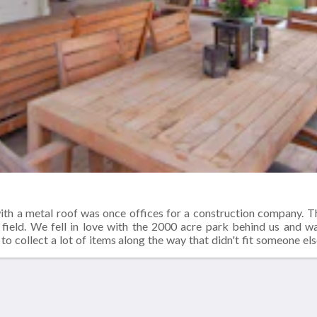
ith a metal roof was once offices for a construction company. 
 field. We fell in love with the 2000 acre park behind us and 
to collect a lot of items along the way that didn't fit someone els
window that needed a new home. All of these lovely items found a
or lumber. Our great room was a garage and the bedrooms were offi
Еще