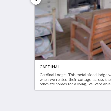
CARDINAL
Cardinal Lodge -This metal sided lodge w
when we rented their cottage across the
renovate homes for a living, we were able 
also the in-measured door or cabinet or 
screened porch was a covered dirt floor f
has come a long way.
Birds of a Feather Lodge