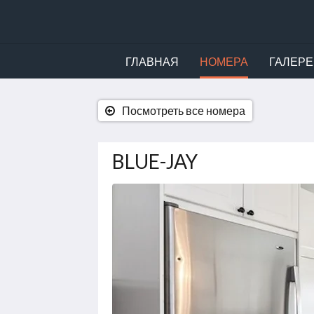
ГЛАВНАЯ
НОМЕРА
ГАЛЕРЕ
Посмотреть все номера
BLUE-JAY
Ниже
приведены
изображения.
Пролистывайте
их,
нажимая
на
кнопки
Далее
и